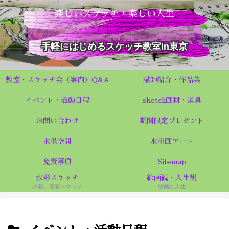
楽しいスケッチ・楽しい人生
手軽にはじめるスケッチ教室in東京
教室・スケッチ会（案内）Q&A
講師紹介・作品集
イベント・活動日程
sketch画材・道具
お問い合わせ
期間限定プレゼント
水墨空間
水墨画アート
免責事項
Sitemap
水彩スケッチ
絵画観・人生観
水彩、淡彩スケッチ
絵画と人生