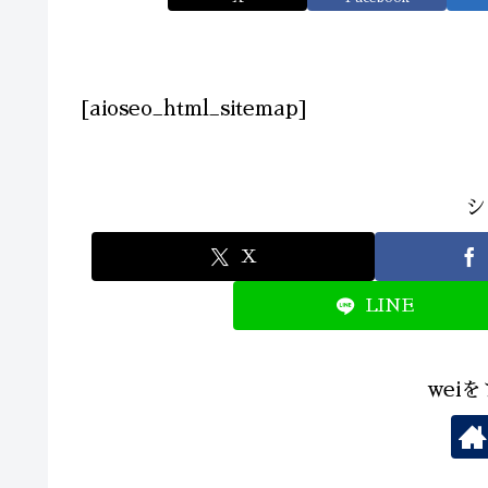
[aioseo_html_sitemap]
シ
X
LINE
wei