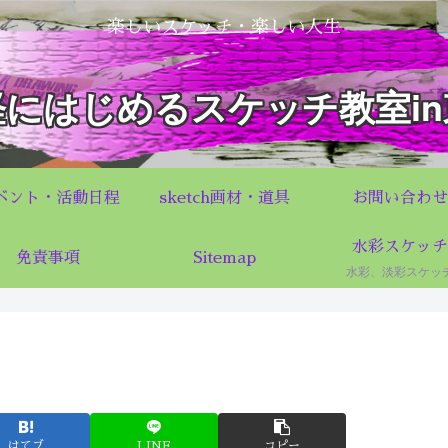
楽しいスケッチ・楽しい人生
軽にはじめるスケッチ教室in
ベント・活動日程
sketch画材・道具
お問い合わせ
水彩スケッチ
免責事項
Sitemap
水彩、淡彩スケッ
はてブ
LINE
コピー