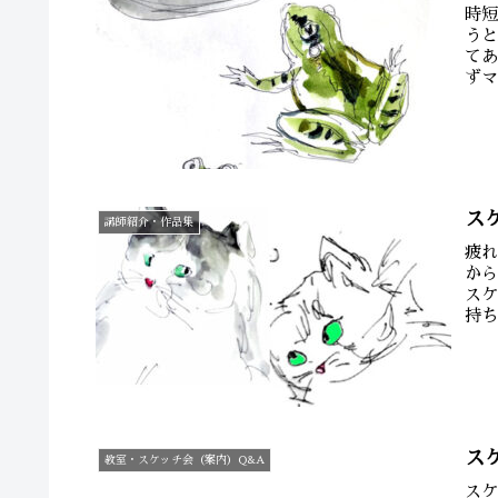
時
う
て
ず
ダギ
ス
講師紹介・作品集
疲
か
ス
持
てな
ス
教室・スケッチ会（案内）Q&A
ス