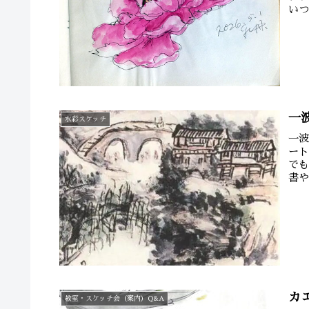
いつ
気温で
一
水彩スケッチ
一
ー
で
書
ませ
カ
教室・スケッチ会（案内）Q&A