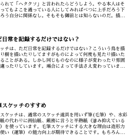
見られて「ヘタクソ」と言われたらどうしよう。やる本人はそ
思ってもよこを通っている人にしてみればべつに上手だろう下
だろう自分に関係なし。そもそも御前とは知らないのだ。描く
はこ...
だ日常を記録するだけではない？
ケッチは、ただ日常を記録するだけではない？こういう鳥を描
たり樹を描いたりしてますがものによって何度も見たり描いた
することがある。しかし同じものなのに様子が変わったり雰囲
が違ったりしています。場合によって手法さえ変わっていま
▲桜の...
筆スケッチのすすめ
スケッチは、通常のスケッチ道具を用いず筆(毛筆）や、水彩
用紙の代わりに画仙紙、厳密に言うと半熟紙（滲み抑えている
の）を使っています。毛筆スケッチにする大きな理由は造形力
筆使い（運筆）の能力向上が期待できることです。もちろん、