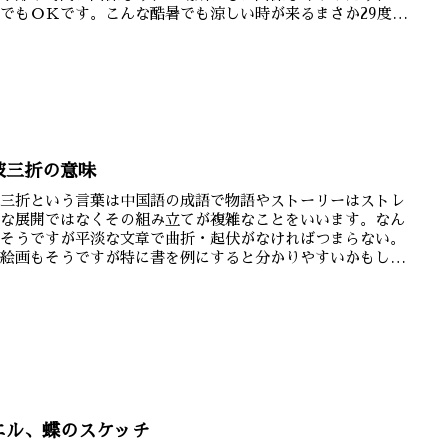
でもＯＫです。こんな酷暑でも涼しい時が来るまさか29度の
...
波三折の意味
波三折という言葉は中国語の成語で物語やストーリーはストレ
トな展開ではなくその組み立てが複雑なことをいいます。なん
もそうですが平淡な文章で曲折・起伏がなければつまらない。
や絵画もそうですが特に書を例にすると分かりやすいかもしれ
ん。...
エル、蝶のスケッチ