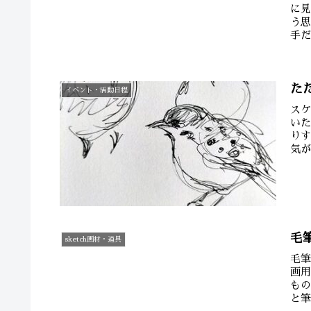
に
う
手
本人
た
イベント・活動日程
ス
い
り
気
す。
毛
sketch画材・道具
毛筆
画
も
と