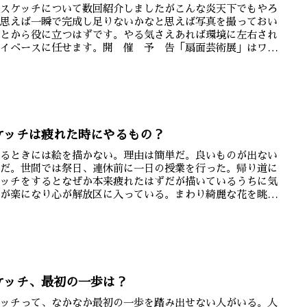
短スケッチについて数回紹介しましたがこんな炎天下でもやろ
と思えば一瞬で完成し足りないかなと思えば写真を撮っておい
あとから役に立つはずです。やる気さえあれば環境に左右され
マイベースに任せます。開 催 予 告「扇面芸術展」はワセ
ャラ...
ケッチは疲れた時にやるもの？
れるときには絵を描かない。理由は簡単だ。良いものが出ない
らだ。世間では祭日、連休前に一日の授業を行った。帰り道に
ケッチをするとなぜか本来疲れたはずだが描いているうちに気
ちが楽になり心が解放区に入っている。まわり綺麗な花を眺め
るほ...
ケッチ、最初の一歩は？
ケッチって、なかなか最初の一歩を踏み出せない人がいる。人