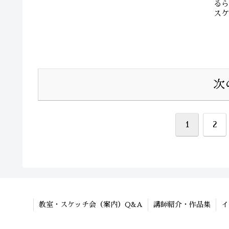
る
ス
芦や萱
次
1
2
教室・スケッチ会（案内）Q&A
講師紹介・作品集
イ