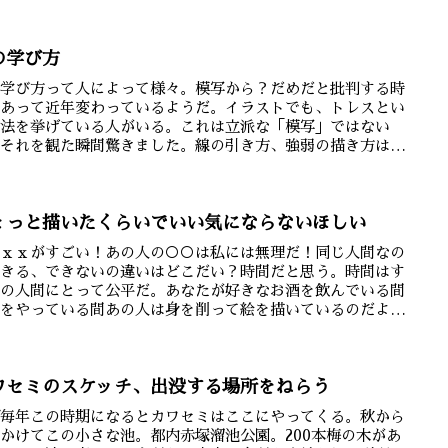
...
の学び方
の学び方って人によって様々。模写から？だめだと批判する時
があって近年変わっているようだ。イラストでも、トレスとい
方法を挙げている人がいる。これは立派な「模写」ではない
？それを観た瞬間驚きました。線の引き方、強弱の描き方はそ
勉強で...
ょっと描いたくらいでいい気にならないほしい
のｘｘがすごい！あの人の○○は私には無理だ！同じ人間なの
できる、できないの違いはどこだい？時間だと思う。時間はす
ての人間にとって公平だ。あなたが好きなお酒を飲んでいる間
行をやっている間あの人は身を削って絵を描いているのだよだ
うま...
ワセミのスケッチ、出没する場所をねらう
ぼ毎年この時期になるとカワセミはここにやってくる。秋から
かけてこの小さな池。都内赤塚溜池公園。200本梅の木があ