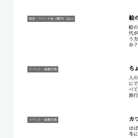
ぺんて
絵
教室・スケッチ会（案内）Q&A
絵
代
う
か
れで
ち
イベント・活動日程
人
に
べ
旅
から
カ
イベント・活動日程
ほ
冬に