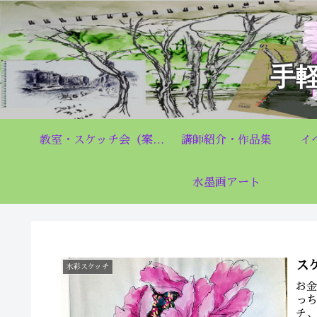
手
教室・スケッチ会（案内）Q&A
講師紹介・作品集
イ
水墨画アート
ス
水彩スケッチ
お
っ
チ