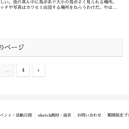
らしい。池の真ん中に島があり大小の鳥がよく見られる場所。
ケッチや写真はカワセミ出没する場所をねらうわけだ。やはり
...
のページ
次
…
4
へ
ベント・活動日程
sketch画材・道具
お問い合わせ
期間限定プ