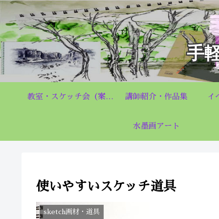
手
教室・スケッチ会（案内）Q&A
講師紹介・作品集
イ
水墨画アート
使いやすいスケッチ道具
sketch画材・道具