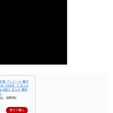
年筆 プレジール 細字
GB-1000B 【 名入れ
も対応】名入れ 無料
ト
税込、送料別)
楽天で購入