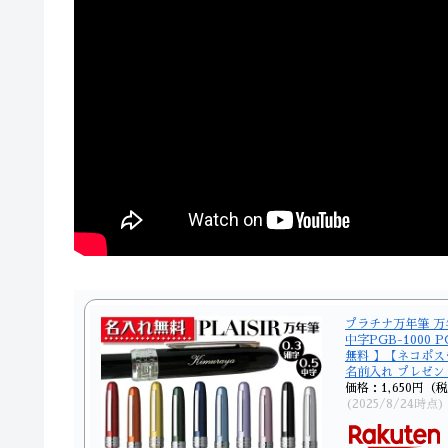
プラチナ万年筆 万
中字PGB-1000 P
無料 】【ネコポス
名前入れ プレゼン
価格：1,650円（
(2025/8/24時点)