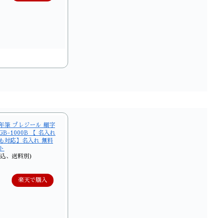
年筆 プレジール 細字
GB-1000B 【 名入れ
も対応】名入れ 無料
ト
税込、送料別)
楽天で購入